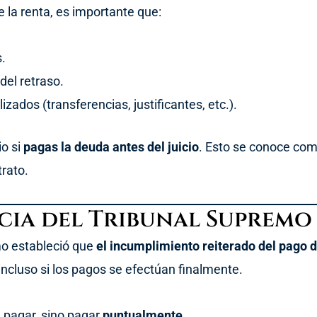
de la renta, es importante que:
s.
del retraso.
zados (transferencias, justificantes, etc.).
io si
pagas la deuda antes del juicio
. Esto se conoce co
trato.
cia del Tribunal Supremo 
mo estableció que
el incumplimiento reiterado del pago d
 incluso si los pagos se efectúan finalmente.
a pagar, sino pagar
puntualmente
.