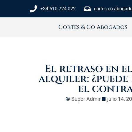
+34 610 724 022
cortes.co.aboga
Cortes & Co Abogados
El retraso en e
alquiler: ¿puede
el contr
Super Admin
julio 14, 2