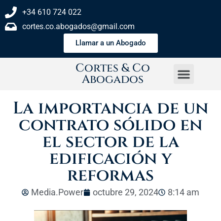
+34 610 724 022
cortes.co.abogados@gmail.com
Llamar a un Abogado
Cortes & Co
Abogados
La importancia de un
contrato sólido en
el sector de la
edificación y
reformas
Media.Power
octubre 29, 2024
8:14 am